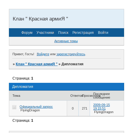
Клан " Красная армиЯ "
Форум
Участники
Поиск
Регистрация
Войти
Активные темы
Привет, Гость!
Войдите
или
зарегистрируйтесь
.
»
Клан " Красная армиЯ "
»
Дипломатия
Страница:
1
Дипломатия
Последнее
Тема
Ответов
Просмотров
сообщение
2009-09-15
Официальный запрос
0
271
19:15:51
FlyingDragon
FlyingDragon
Страница:
1