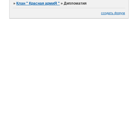
»
Клан " Красная армиЯ "
»
Дипломатия
создать форум