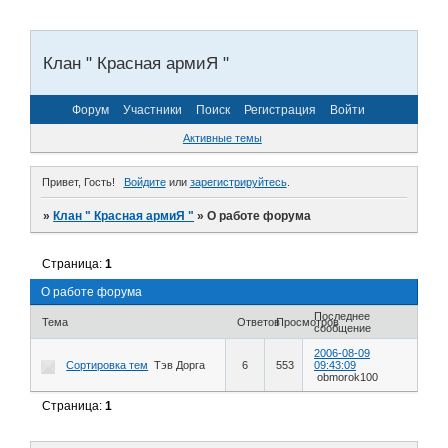
Клан " Красная армиЯ "
Форум
Участники
Поиск
Регистрация
Войти
Активные темы
Привет, Гость!
Войдите
или
зарегистрируйтесь
.
»
Клан " Красная армиЯ "
»
О работе форума
Страница:
1
О работе форума
Последнее
Тема
Ответов
Просмотров
сообщение
2006-08-09
Сортировка тем
Тэв Дорга
6
553
09:43:09
obmorok100
Страница:
1