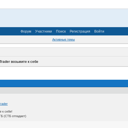
Форум
Участники
Поиск
Регистрация
Войти
Активные темы
.Trader возьмите к себе
Trader
 к себе!
ТБ (СТБ отпадает)