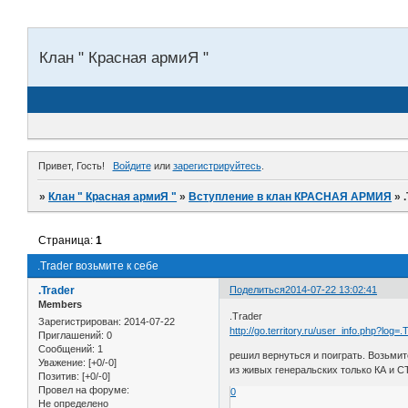
Клан " Красная армиЯ "
Привет, Гость!
Войдите
или
зарегистрируйтесь
.
»
Клан " Красная армиЯ "
»
Вступление в клан КРАСНАЯ АРМИЯ
»
Страница:
1
.Trader возьмите к себе
.Trader
Поделиться
2014-07-22 13:02:41
Members
.Trader
Зарегистрирован
: 2014-07-22
http://go.territory.ru/user_info.php?log=.
Приглашений:
0
Сообщений:
1
решил вернуться и поиграть. Возьмите
Уважение:
[+0/-0]
из живых генеральских только КА и С
Позитив:
[+0/-0]
Провел на форуме:
0
Не определено