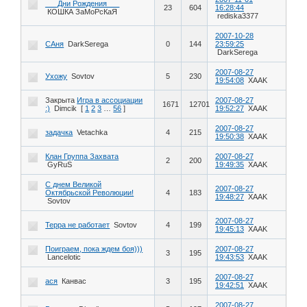
___Дни Рождения___
23
604
16:28:44
КОШКА ЗаМоРсКаЯ
rediska3377
2007-10-28
САня
DarkSerega
0
144
23:59:25
DarkSerega
2007-08-27
Ухожу
Sovtov
5
230
19:54:08
XAAK
Закрыта
Игра в ассоциации
2007-08-27
1671
12701
:)
Dimcik
[
1
2
3
…
56
]
19:52:27
XAAK
2007-08-27
задачка
Vetachka
4
215
19:50:38
XAAK
Клан Группа Захвата
2007-08-27
2
200
GyRuS
19:49:35
XAAK
С днем Великой
2007-08-27
Октябрьской Революции!
4
183
19:48:27
XAAK
Sovtov
2007-08-27
Терра не работает
Sovtov
4
199
19:45:13
XAAK
Поиграем, пока ждем боя)))
2007-08-27
3
195
Lancelotic
19:43:53
XAAK
2007-08-27
ася
Канвас
3
195
19:42:51
XAAK
2007-08-27