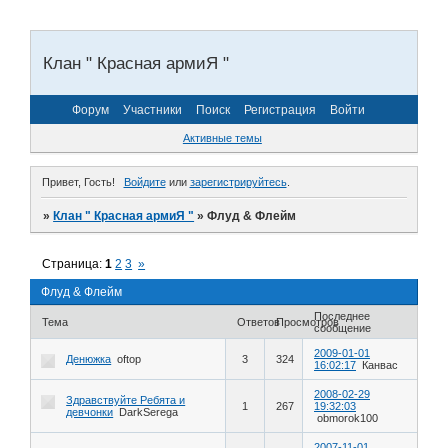
Клан " Красная армиЯ "
Форум
Участники
Поиск
Регистрация
Войти
Активные темы
Привет, Гость!
Войдите
или
зарегистрируйтесь
.
»
Клан " Красная армиЯ "
»
Флуд & Флейм
Страница:
1
2
3
»
Флуд & Флейм
Последнее
Тема
Ответов
Просмотров
сообщение
2009-01-01
Денюжка
oftop
3
324
16:02:17
Канвас
2008-02-29
Здравствуйте Ребята и
1
267
19:32:03
девчонки
DarkSerega
obmorok100
2007-11-01